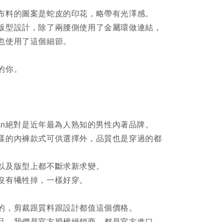
布料的圖案是蛇皮的印花，略帶有光澤感。
版型設計，除了兩腰側使用了金屬環做連結，
也使用了這個細節。
的你。
ristian絕對是近年最為人熟知的男性內著品牌。
樣的內褲款式可供選擇外，品質也是穿過的都
。
以及版型上都不斷求新求變。
沒有犧牲掉，一樣好穿。
的，剪裁跟質料跟設計都值這個價格。
品，我們是官方授權經銷商，都是官方進口