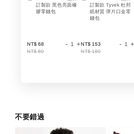
訂製款 黑色亮面橡
訂製款 Tyvek 杜邦
膠零錢包
紙材質 彈片口金零
錢包
-
+
-
NT$ 68
NT$ 153
NT$ 80
NT$ 180
不要錯過