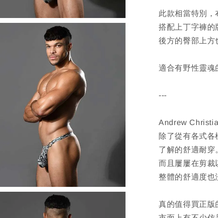
此款相當特別，
搭配上丁字褲的
後方的臀部上方
適合有野性靈魂
---
Andrew Ch
除了從有各式各
了解的舒適耐穿
而且屢屢在剪裁
整體的舒適度也
真的值得買正版
市面上有不少仿