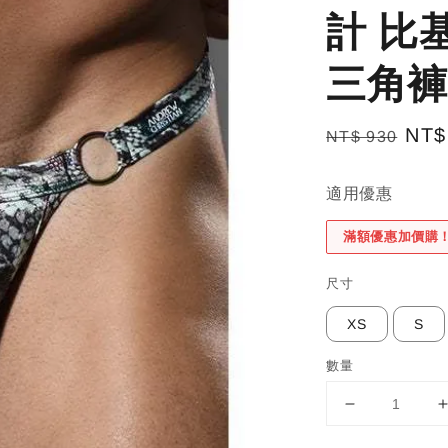
計 比
三角褲
Regular
Sal
NT$
NT$ 930
price
pric
適用優惠
滿額優惠加價購
尺寸
XS
S
數量