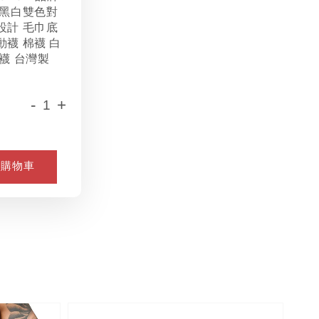
 黑白雙色對
設計 毛巾底
動襪 棉襪 白
襪 台灣製
-
+
入購物車