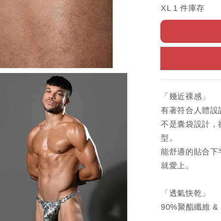
XL 1 件庫存
「幾近裸感」
有著符合人體設
不是囊袋設計，
型。
能舒適的貼合下
就愛上。
「透氣快乾」
90%聚酯纖維 