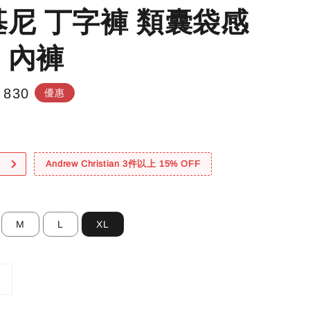
基尼 丁字褲 類囊袋感
 內褲
e
 830
優惠
e
！
Andrew Christian 3件以上 15% OFF
M
L
XL