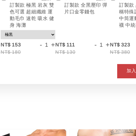
訂製款 全黑壓印 彈
訂製款
訂製款 極黑 岩灰 雙
片口金零錢包
稱特殊
色可選 超細纖維 運
中筒運
動毛巾 速乾 吸水 健
襪 中統
身 海灘
+
-
+
-
+
NT$ 153
NT$ 111
NT$ 323
NT$ 180
NT$ 130
NT$ 380
加