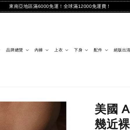
東南亞地區滿6000免運！全球滿12000免運費！
品牌總覽
內褲
上衣
下身
配件
絕版出
美國 AC
幾近裸