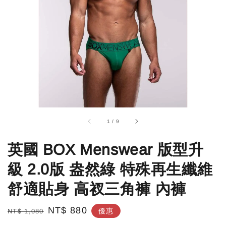
1
/
9
英國 BOX Menswear 版型升
級 2.0版 盎然綠 特殊再生纖維
舒適貼身 高衩三角褲 內褲
Regular
Sale
NT$ 880
優惠
NT$ 1,080
price
price