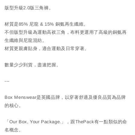
版型升級2.0版三角褲。
材質是85% 尼龍 & 15% 銅氨再生纖維。
不但版型升級為運動高衩三角，布料更選用了高級的銅氨再
生纖維與尼龍混紡。
材質更親膚貼身，適合運動及日常穿著。
數量少少到貨，盡速把握。
---
Box Menswear是英國品牌，以穿著舒適及優良品質為品牌
的核心。
「Our Box, Your Package.」，跟ThePack有一點類似的命
名概念。