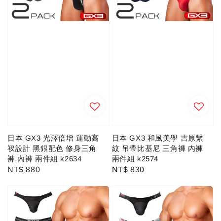
日本 GX3 光澤倍增 運動高
日本 GX3 和風美學 吉原繋
衩設計 黑銀配色 修身三角
紋 吊帶比基尼 三角褲 內褲
褲 內褲 兩件組 k2634
兩件組 k2574
Regular
NT$ 880
Regular
NT$ 830
price
price