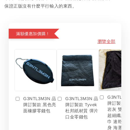
保證正版沒有什麼平行輸入的東西。
滿額優惠加價購！
瀏覽全部
G3NTL3M
G3NTL3M3N 品
G3NTL3M3N 品
牌訂製款 
牌訂製款 黑色亮
牌訂製款 Tyvek
岩灰 雙色
面橡膠零錢包
杜邦紙材質 彈片
超細纖維 
口金零錢包
巾 速乾 吸
身 海灘