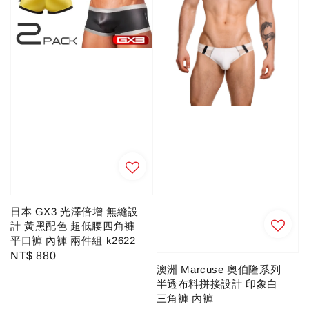
日本 GX3 光澤倍增 無縫設
計 黃黑配色 超低腰四角褲
平口褲 內褲 兩件組 k2622
Regular
NT$ 880
澳洲 Marcuse 奧伯隆系列
price
半透布料拼接設計 印象白
三角褲 內褲