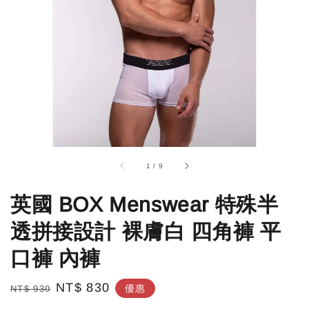
1
/
9
英國 BOX Menswear 特殊半
透拼接設計 裸膚白 四角褲 平
口褲 內褲
Regular
Sale
NT$ 830
優惠
NT$ 930
price
price