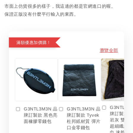
市面上仿貨很多的樣子，我這邊的都是官網進口的喔。
保證正版沒有什麼平行輸入的東西。
滿額優惠加價購！
瀏覽全部
G3NTL3M
G3NTL3M3N 品
G3NTL3M3N 品
牌訂製款 
牌訂製款 黑色亮
牌訂製款 Tyvek
岩灰 雙色
面橡膠零錢包
杜邦紙材質 彈片
超細纖維 
口金零錢包
巾 速乾 吸