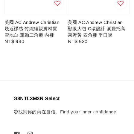
美國 AC Andrew Christian
美國 AC Andrew Christian
幾近裸感 竹纖維親膚材質
顯眼大包 C環設計 囊袋托高
雪地白 運動三角褲 內褲
萊姆黃 四角褲 平口褲
Regular
NT$ 930
Regular
NT$ 930
price
price
G3NTL3M3N Select
🧔找到你的內在自信。Find your inner confidence.