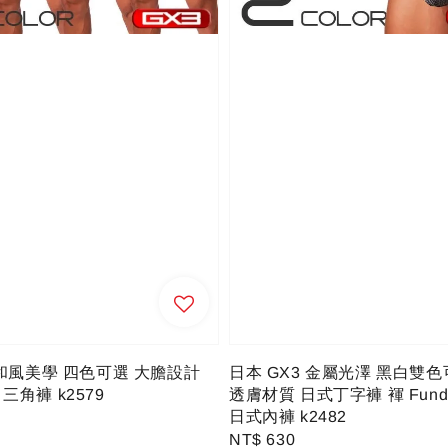
 和風美學 四色可選 大膽設計
日本 GX3 金屬光澤 黑白雙色
三角褲 k2579
透膚材質 日式丁字褲 褌 Fundo
日式內褲 k2482
Regular
NT$ 630