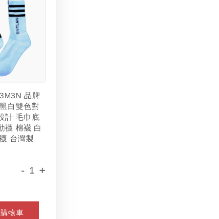
L3M3N 品牌
 黑白雙色對
設計 毛巾底
動襪 棉襪 白
襪 台灣製
-
+
入購物車