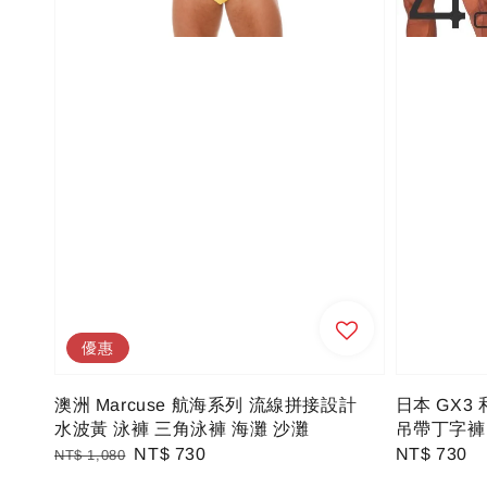
優惠
澳洲 Marcuse 航海系列 流線拼接設計
日本 GX3
水波黃 泳褲 三角泳褲 海灘 沙灘
吊帶丁字褲 
Regular
Sale
NT$ 730
Regular
NT$ 730
NT$ 1,080
price
price
price