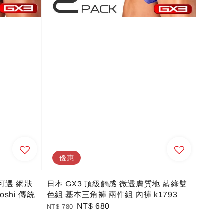
優惠
可選 網狀
日本 GX3 頂級觸感 微透膚質地 藍綠雙
shi 傳統
色組 基本三角褲 兩件組 內褲 k1793
Regular
Sale
NT$ 680
NT$ 780
price
price