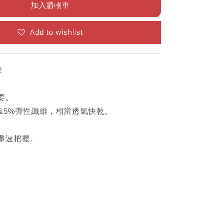
加入購物車
Add to wishlist
！
要。
龍&5%彈性纖維，相當透氣快乾。
盡速把握。