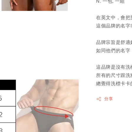
N. 一包, 一組
在英文中，會把男
這個品牌的名字
品牌宗旨是舒適
如同他們的名字
這品牌是沒有洗
所有的尺寸跟洗
總覺得洗標卡卡
分享