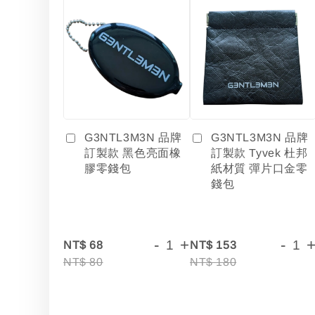
G3NTL3M3N 品牌
G3NTL3M3N 品牌
訂製款 黑色亮面橡
訂製款 Tyvek 杜邦
膠零錢包
紙材質 彈片口金零
錢包
-
+
-
NT$ 68
NT$ 153
NT$ 80
NT$ 180