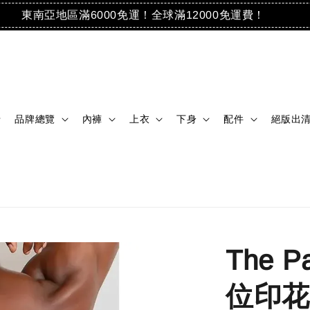
東南亞地區滿6000免運！全球滿12000免運費！
品牌總覽
內褲
上衣
下身
配件
絕版出
The P
位印花