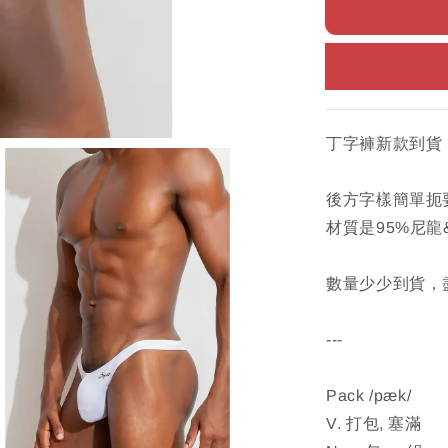
丁字褲新款到貨
後方字樣簡單扼
材質是95%尼
數量少少到貨，
---
Pack /pæk/
V. 打包, 塞滿