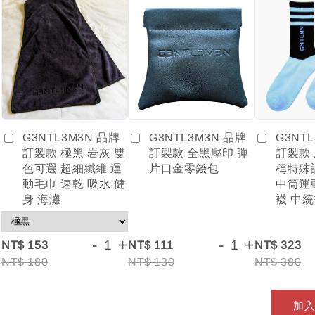
G3NTL3M3N 品牌
G3NT
G3NTL3M3N 品牌
訂製款 全黑壓印 彈
訂製款
訂製款 極黑 岩灰 雙
片口金零錢包
稱特殊
色可選 超細纖維 運
中筒運
動毛巾 速乾 吸水 健
襪 中統
身 海灘
+
-
+
-
+
NT$ 153
NT$ 111
NT$ 323
NT$ 180
NT$ 130
NT$ 380
加