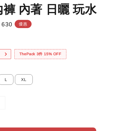
內褲 內著 日曬 玩水
e
 630
優惠
e
！
ThePack 3件 15% OFF
L
XL