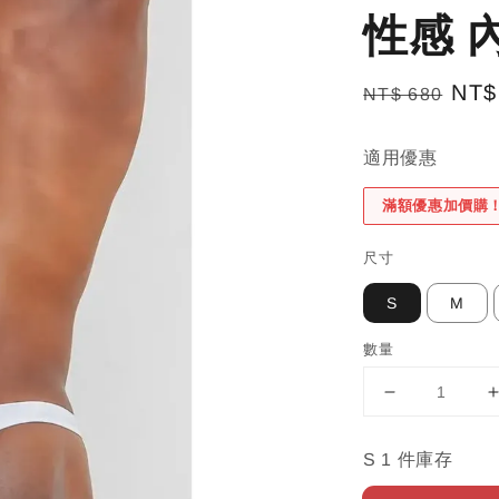
性感 
Regular
Sal
NT$
NT$ 680
price
pric
適用優惠
滿額優惠加價購
尺寸
S
M
數量
S 1 件庫存