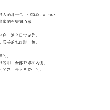
人的那一包，俗稱為the pack。
非常的有雙關巧思。
好穿，適合日常穿著。
，妥善的包好那一包。
標的。
滌說明，全部都印在內側。
的問題，是不會發生的。