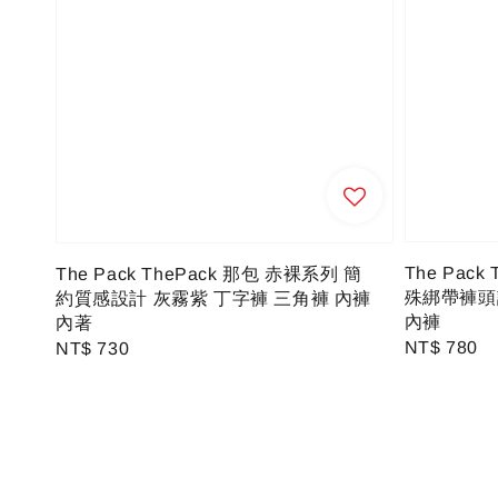
The Pac
The Pack ThePack 那包 赤裸系列 簡
殊綁帶褲頭
約質感設計 灰霧紫 丁字褲 三角褲 內褲
內褲
內著
Regular
NT$ 780
Regular
NT$ 730
price
price