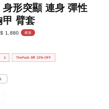
 身形突顯 連身 彈性
胸甲 臂套
le
$ 1,880
優惠
ice
！
ThePack 3件 15% OFF
XL