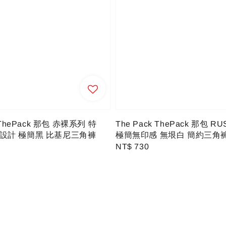
k ThePack 那包 赤裸系列 特
The Pack ThePack 那包 R
設計 極簡黑 比基尼三角褲
極簡無印感 無垠白 簡約三角
Regular
NT$ 730
price