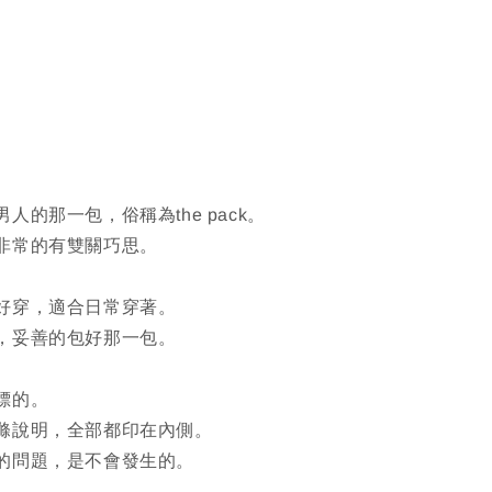
人的那一包，俗稱為the pack。
非常的有雙關巧思。
好穿，適合日常穿著。
，妥善的包好那一包。
標的。
滌說明，全部都印在內側。
的問題，是不會發生的。