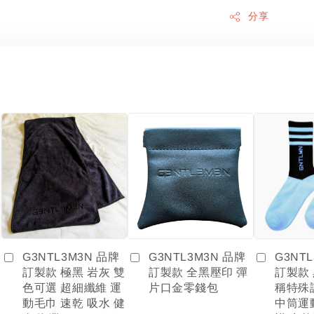
分享
G3NTL3M3N 品牌
G3NT
G3NTL3M3N 品牌
訂製款 全黑壓印 彈
訂製款
訂製款 極黑 岩灰 雙
片口金零錢包
稱特殊
色可選 超細纖維 運
中筒運
動毛巾 速乾 吸水 健