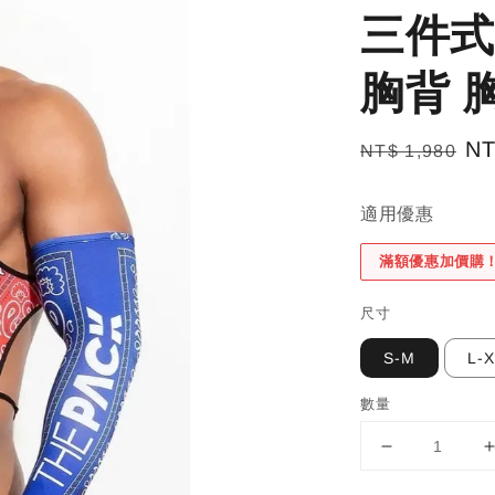
三件式
胸背 
Regular
Sa
NT
NT$ 1,980
price
pr
適用優惠
滿額優惠加價購
尺寸
S-M
L-
數量