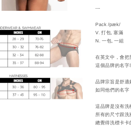
---
Pack /pæk/
V. 打包, 塞滿
N. 一包, 一組
在英文中，會把男
這個品牌的名字
品牌宗旨是舒適
如同他們的名字
這品牌是沒有洗
所有的尺寸跟洗
總覺得洗標卡卡