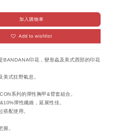
加入購物車
Add to wishlist
是BANDANA印花，變形蟲及美式西部的印花
及美式狂野氣息。
ICON系列的彈性胸甲&臂套組合。
 &10%彈性纖維，延展性佳。
起搭配使用。
把握。