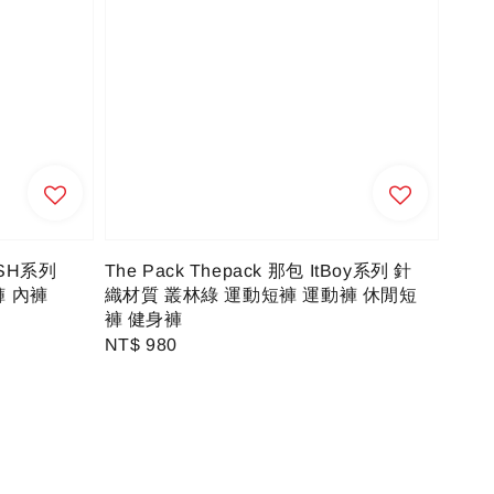
USH系列
The Pack Thepack 那包 ItBoy系列 針
褲 內褲
織材質 叢林綠 運動短褲 運動褲 休閒短
褲 健身褲
Regular
NT$ 980
price