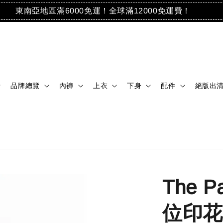
東南亞地區滿6000免運！全球滿12000免運費！
品牌總覽
內褲
上衣
下身
配件
絕版出
The P
位印花