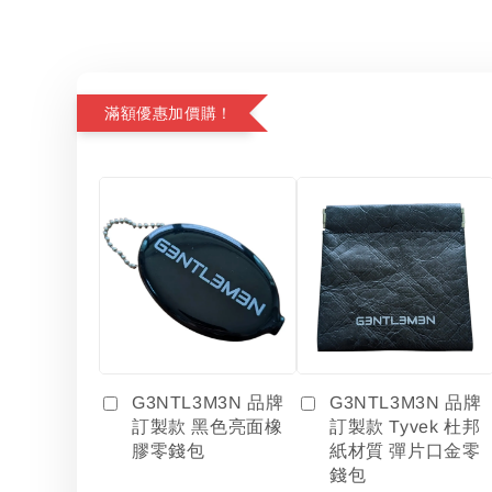
滿額優惠加價購！
G3NTL3M3N 品牌
G3NTL3M3N 品牌
訂製款 黑色亮面橡
訂製款 Tyvek 杜邦
膠零錢包
紙材質 彈片口金零
錢包