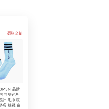
瀏覽全部
L3M3N 品牌
 黑白雙色對
設計 毛巾底
動襪 棉襪 白