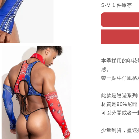
S-M 1 件庫存
本季採用的印花
感。
帶一點牛仔風格
此款是巡遊系列
材質是90%尼龍
可以分開或者一
少量到貨，盡速