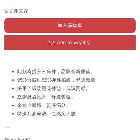
S 1 件庫存
加入購物車
Add to wishlist
此款為提升三角褲，品牌全新剪裁。
95%竹纖維&5%彈性纖維，舒適親膚
採用了緞紋壓花褲頭，低調質感。
立體囊袋設計，舒適包覆。
金色金屬標，質感滿分。
特殊孔洞剪裁，性感又大膽。
---
Pack /pæk/