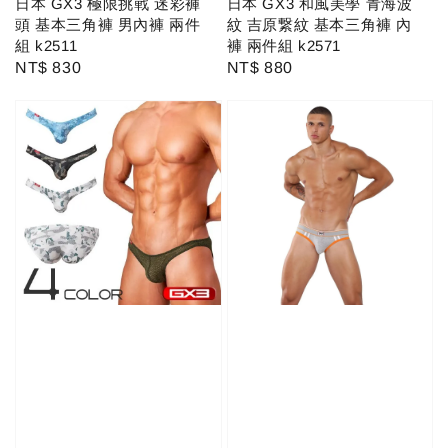
日本 GX3 極限挑戰 迷彩褲
日本 GX3 和風美學 青海波
頭 基本三角褲 男內褲 兩件
紋 吉原繋紋 基本三角褲 內
組 k2511
褲 兩件組 k2571
Regular
NT$ 830
Regular
NT$ 880
price
price