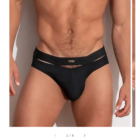
1
/
8