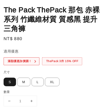
The Pack ThePack 那包 赤裸
系列 竹纖維材質 質感黑 提升
三角褲
Regular
NT$ 880
price
適用優惠
滿額優惠加價購！
ThePack 3件 15% OFF
尺寸
S
M
L
XL
數量