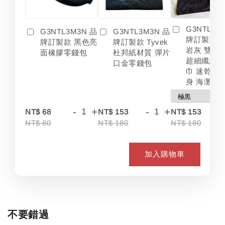
G3NTL3M
G3NTL3M3N 品
G3NTL3M3N 品
牌訂製款 
牌訂製款 黑色亮
牌訂製款 Tyvek
岩灰 雙色
面橡膠零錢包
杜邦紙材質 彈片
超細纖維 
口金零錢包
巾 速乾 吸
身 海灘
-
+
-
+
-
NT$ 68
NT$ 153
NT$ 153
NT$ 80
NT$ 180
NT$ 180
加入購物車
不要錯過