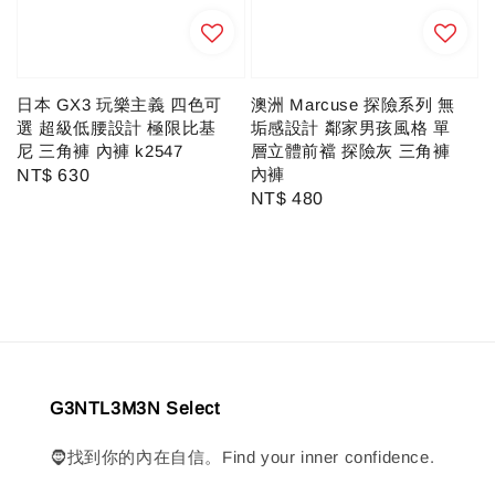
日本 GX3 玩樂主義 四色可
澳洲 Marcuse 探險系列 無
選 超級低腰設計 極限比基
垢感設計 鄰家男孩風格 單
尼 三角褲 內褲 k2547
層立體前襠 探險灰 三角褲
內褲
Regular
NT$ 630
Regular
NT$ 480
price
price
G3NTL3M3N Select
🧔找到你的內在自信。Find your inner confidence.